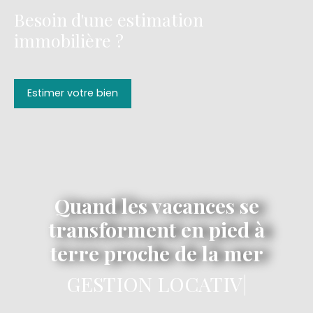
Besoin d'une estimation
immobilière ?
Estimer votre bien
Quand les vacances se
transforment en pied à
terre proche de la mer
GESTION LOCATIVE
|