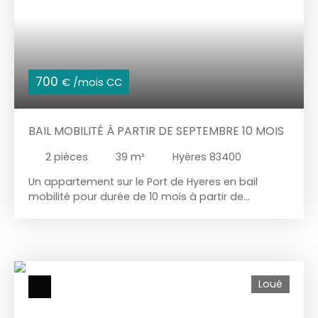
700
€ /mois CC
BAIL MOBILITÉ À PARTIR DE SEPTEMBRE 10 MOIS
2
pièces
39
m²
Hyères 83400
Un appartement sur le Port de Hyeres en bail
mobilité pour durée de 10 mois à partir de
septembre. Entrée avec grande penderie
rangement, salle d'eau avec wc, coin chambre,
séjour avec cuisine américaine. Loggia. Situé au 2
ème étage avec ascenseur. Parking privé
Loué