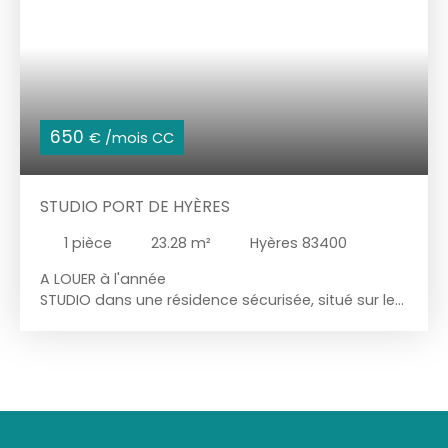
650
€ /mois CC
STUDIO PORT DE HYÈRES
1
pièce
23.28
m²
Hyères 83400
A LOUER à l'année
STUDIO dans une résidence sécurisée, situé sur le
PORT d'Hyères.
Au 2eme étage sur 5, avec ascenseur.
composé :
- une entrée
- une salle de bain (baignoire) et wc inclus
- une kitchenette
- un séjour