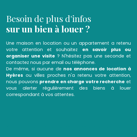
- une terrasse
STUDIO RENOVE !
Besoin de plus d'infos
Vue sur le Port et la Mer
Loyer Hors Charges : 590 euros
sur un bien à louer ?
Charges : 60 euros (incluant l'eau, l'électricité)
soit un total de : 650 euros /mois cc
Une maison en location ou un appartement a retenu
Dépôt de garantie : 590 euros (1 mois de loyer HC)
votre attention et souhaitez
en savoir plus ou
Honoraire agence : 302. 64 euros TTC
organiser une visite
? N'hésitez pas une seconde et
contactez nous par email ou téléphone.
De même, si aucune de
nos annonces de location à
Hyères
ou villes proches n'a retenu votre attention,
nous pouvons
prendre en charge votre recherche
et
vous alerter régulièrement des biens à louer
correspondant à vos attentes.
Ne manquez plus aucun bien