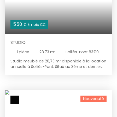
550
€ /mois CC
STUDIO
1
pièce
28.73
m²
Solliès-Pont 83210
Studio meublé de 28,73 m² disponible à la location
annuelle à Solliès-Pont. Situé au 3ème et dernier
étage, il comprend une entrée, un séjour avec
coin cuisine et une salle d'eau avec WC. Vous
profiterez d'une vue dégagée, de la proximité des
commerces et d'un jardin public. Loyer : 550 euros
charges comprises par mois. Caution : 530 euros.
Nouveauté
Frais d'agence : 373,49 euros TTC (incluant bail et
état des lieux).