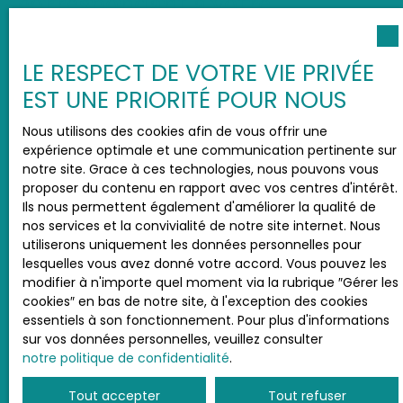
correspondant à votre
recherche !
LE RESPECT DE VOTRE VIE PRIVÉE
Prénom
EST UNE PRIORITÉ POUR NOUS
Nous utilisons des cookies afin de vous offrir une
Nom
expérience optimale et une communication pertinente sur
notre site. Grace à ces technologies, nous pouvons vous
Email
proposer du contenu en rapport avec vos centres d'intérêt.
Ils nous permettent également d'améliorer la qualité de
nos services et la convivialité de notre site internet. Nous
Type d'offre
Location
utiliserons uniquement les données personnelles pour
lesquelles vous avez donné votre accord. Vous pouvez les
modifier à n'importe quel moment via la rubrique ″Gérer les
Type de bien
cookies″ en bas de notre site, à l'exception des cookies
essentiels à son fonctionnement. Pour plus d'informations
sur vos données personnelles, veuillez consulter
Localisation
notre politique de confidentialité
.
Loyer max (€/mois)
Tout accepter
Tout refuser