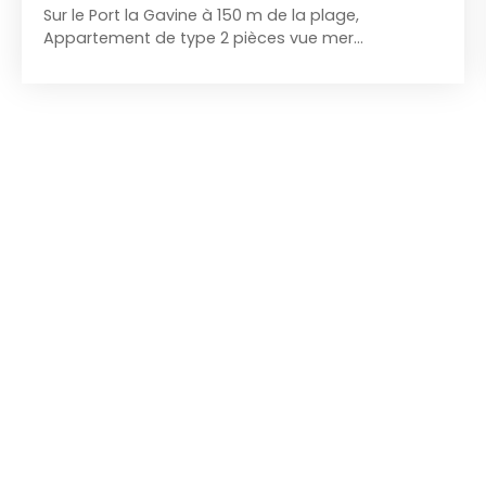
Sur le Port la Gavine à 150 m de la plage,
Appartement de type 2 pièces vue mer
comprenant, Entrée avec placard, Wc, salle de
bain, séjour, cuisine ouverte, coin chambre (
possibilité de cloisonner la chambre), loggia de 13
m² avec triples arches. Vue mer incroyable !
Charges 63 € / mois Foncier 1250 € Point fort :
Triple vitrage. Ravalement de façade voté en
Assemblée générale et financé par les vendeurs.
Travaux de modernisation à prévoir Idéal
résidence secondaire, petit pied a terre en bord
de mer, location saisonnière.