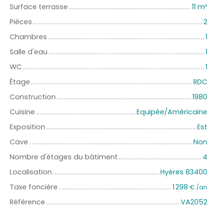
Surface terrasse
11
m²
Pièces
2
Chambres
1
Salle d'eau
1
WC
1
Étage
RDC
Construction
1980
Cuisine
Equipée/Américaine
Exposition
Est
Cave
Non
Nombre d'étages du bâtiment
4
Localisation
Hyères 83400
Taxe foncière
1 298
€ /an
Référence
VA2052